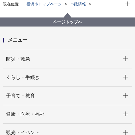
現在位
現在位置
横浜市トップページ
市政情報
広報・広聴・報道
記者発表
政策経営・国際戦略局
記者発表 2022年度
本日、山中 竹春 横浜市長が 小倉 將信 こども政策担当
ページトップへ
大臣、小林 茂樹 環境副大臣へ 提案・要望を行いまし
た
メニュー
開く
防災・救急
開く
くらし・手続き
開く
子育て・教育
開く
健康・医療・福祉
開く
観光・イベント