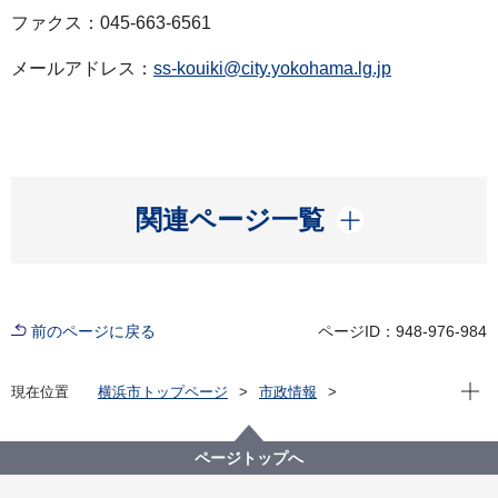
ファクス：045-663-6561
メールアドレス：
ss-kouiki@city.yokohama.lg.jp
開く
関連ページ一覧
前のページに戻る
ページID：948-976-984
現在位
現在位置
横浜市トップページ
市政情報
広報・広聴・報道
記者発表
政策経営・国際戦略局
記者発表 2022年度
「第53回指定都市市長会議」の開催結果について
ページトップへ