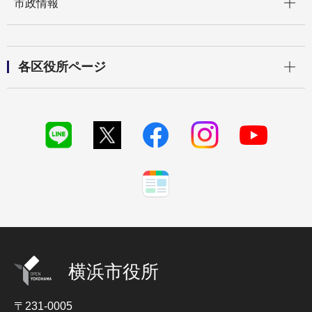
市政情報
開く
各区役所ページ
横浜市役所
〒231-0005