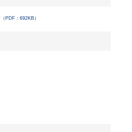
DF：692KB）