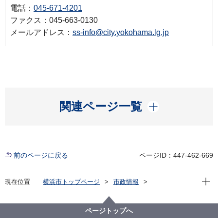
電話：
045-671-4201
ファクス：045-663-0130
メールアドレス：
ss-info@city.yokohama.lg.jp
開く
関連ページ一覧
前のページに戻る
ページID：447-462-669
現在位
現在位置
横浜市トップページ
市政情報
横浜市について
統計・調査
統計情報ポータル
人口・世帯
毎月（最新）の人口
推計人口・世帯数【最新】
ページトップへ