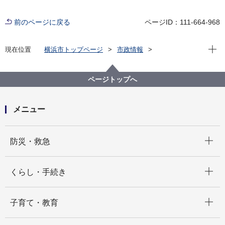
前のページに戻る
ページID：111-664-968
現在位
現在位置
横浜市トップページ
市政情報
横浜市について
統計・調査
統計情報ポータル
統計刊行物
横浜市ハンディ統計
ページトップへ
メニュー
開く
防災・救急
開く
くらし・手続き
開く
子育て・教育
開く