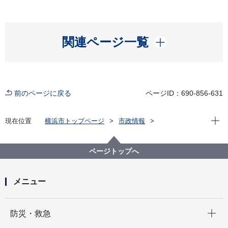
開く
関連ページ一覧
前のページに戻る
ページID：690-856-631
現在位
現在位置
横浜市トップページ
市政情報
広報・広聴・報道
記者発表
脱炭素・GREEN×EXPO推進局
記者発表 2021年度
ページトップへ
3月26日(土曜日)20時30分 世界規模の消灯イベントに
参加を「EARTH HOUR 2022 in 横浜」開催!
メニュー
開く
防災・救急