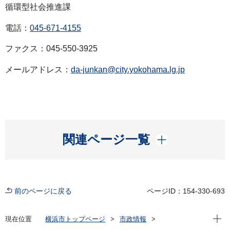
循環型社会推進課
電話：
045-671-4155
ファクス：045-550-3925
メールアドレス：
da-junkan@city.yokohama.lg.jp
開く
関連ページ一覧
前のページに戻る
ページID：154-330-693
現在位
現在位置
横浜市トップページ
市政情報
広報・広聴・報道
記者発表