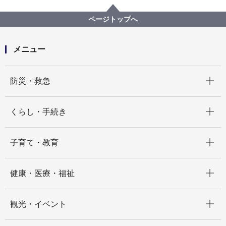
脱炭素・GREEN×EXPO推進局
記者発表 2021年度
ページトップへ
青葉区しらとり台公道充電ステーションを継続します
～令和４年度はステーションの最適化にむけた取組を
実施～
メニュー
開く
防災・救急
開く
くらし・手続き
開く
子育て・教育
開く
健康・医療・福祉
開く
観光・イベント
開く