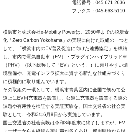
電話番号：045-671-2636
ファクス：045-663-5110
横浜市と株式会社e-Mobility Powerは、2050年までの脱炭素
化「Zero Carbon Yokohama」の実現に向けた取組の一つと
して、「横浜市内のEV普及促進に向けた連携協定」を締結
し、市内で電気自動車（EV）・プラグインハイブリッド車
（PHV）（以下総称して「EV」という。）に乗りやすい環
境整備や、充電インフラ拡大に資する新たな仕組みづくり
に積極的に取り組んでいます。
その取組の一環として、横浜市青葉区内に全国で初めて公
道上にEV用充電器を設置し、公道に充電器を設置する際の
課題や有用性を検証する実証実験を、国土交通省の社会実
験として、令和3年6月8日から実施しています。
国土交通省の社会実験は令和3年度末に終了しますが、EV
ユーザーからも継続を望む声が多くあり、運⽤開始から現