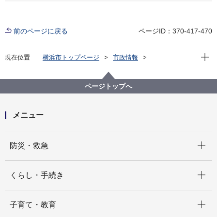
前のページに戻る
ページID：370-417-470
現在位
現在位置
横浜市トップページ
市政情報
広報・広聴・報道
記者発表
脱炭素・GREEN×EXPO推進局
記者発表 2021年度
ページトップへ
東急株式会社の特別企画列車「SDGsトレイン2021」
に横浜市SDGs認証制度”YｰSDGs”の紹介ポスターを掲
出します
メニュー
開く
防災・救急
開く
くらし・手続き
開く
子育て・教育