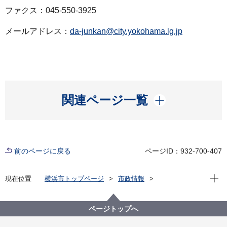
ファクス：045-550-3925
メールアドレス：
da-junkan@city.yokohama.lg.jp
開く
関連ページ一覧
前のページに戻る
ページID：932-700-407
現在位
現在位置
横浜市トップページ
市政情報
広報・広聴・報道
記者発表
脱炭素・GREEN×EXPO推進局
記者発表 2021年度
ページトップへ
横浜市SDGs認証制度Y-SDGs第6回認証事業者を決定