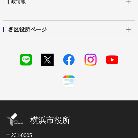
市政情報
開く
各区役所ページ
横浜市役所
〒231-0005