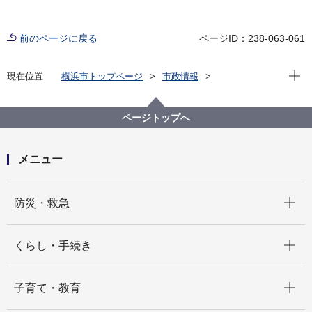
前のページに戻る
ページID：238-063-061
現在位
現在位置
横浜市トップページ
市政情報
広報・広聴・報道
記者発表
脱炭素・GREEN×EXPO推進局
記者発表 2021年度
ページトップへ
自然の電気の共同購入「みんなでいっしょに自然の電
気」 参加受付開始！
メニュー
開く
防災・救急
開く
くらし・手続き
開く
子育て・教育