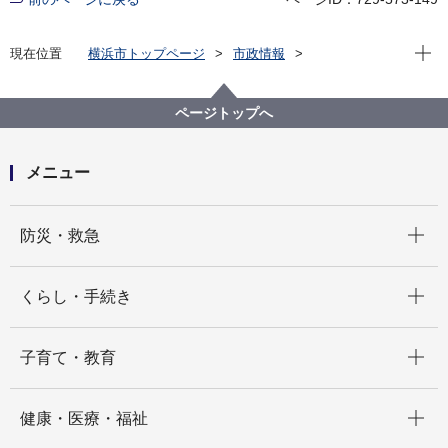
現在位
現在位置
横浜市トップページ
市政情報
広報・広聴・報道
記者発表
脱炭素・GREEN×EXPO推進局
記者発表 2021年度
ページトップへ
【記者発表】三井住友ファイナンス＆リース株式会社
と連携協定を締結します
メニュー
開く
防災・救急
開く
くらし・手続き
開く
子育て・教育
開く
健康・医療・福祉