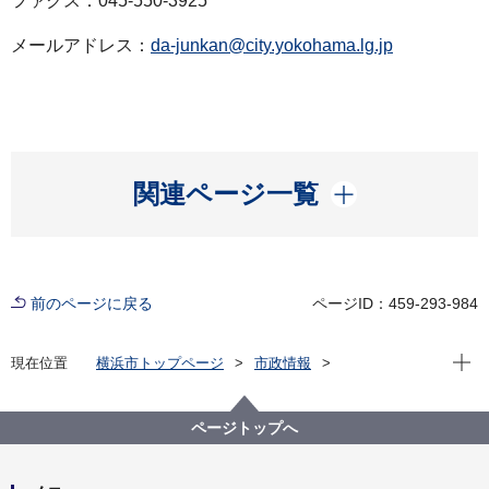
ファクス：045-550-3925
メールアドレス：
da-junkan@city.yokohama.lg.jp
開く
関連ページ一覧
前のページに戻る
ページID：459-293-984
現在位
現在位置
横浜市トップページ
市政情報
広報・広聴・報道
記者発表
脱炭素・GREEN×EXPO推進局
記者発表 2021年度
ページトップへ
【記者発表】令和３年度「横浜カーボンオフセットプ
ロジェクト」 参加市民・事業者募集開始！～横浜市で
行われる東京2020オリンピック・パラリンピック競技