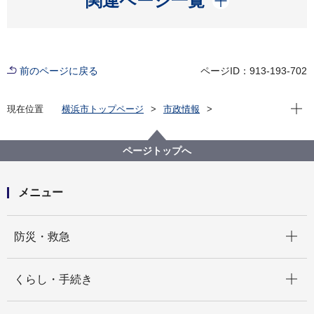
関連ページ一覧
前のページに戻る
ページID：913-193-702
現在位
現在位置
横浜市トップページ
市政情報
広報・広聴・報道
記者発表
脱炭素・GREEN×EXPO推進局
記者発表 2021年度
ページトップへ
横浜市がCDP から最⾼評価の「シティA リスト」都市
に選定されました！〜CDP 主催シンポジウムにおいて
⼭中⽵春横浜市⻑のビデオメッセージが放映されま
メニュー
す〜
開く
防災・救急
開く
くらし・手続き
開く