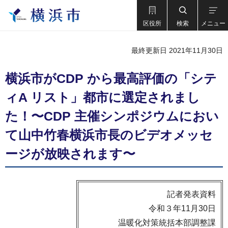
区役所
検索
メニュー
最終更新日 2021年11月30日
横浜市がCDP から最⾼評価の「シテ
ィA リスト」都市に選定されまし
た！〜CDP 主催シンポジウムにおい
て⼭中⽵春横浜市⻑のビデオメッセ
ージが放映されます〜
記者発表資料
令和３年11月30日
温暖化対策統括本部調整課