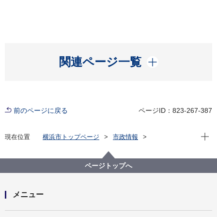
開く
関連ページ一覧
前のページに戻る
ページID：823-267-387
現在位
現在位置
横浜市トップページ
市政情報
行政運営・監査
条例・規則・市報
行政手続
横浜市 許認可等の処分に要する標準処理期間
ページトップへ
処分権限を有する機関が市長部局にある場合
メニュー
開く