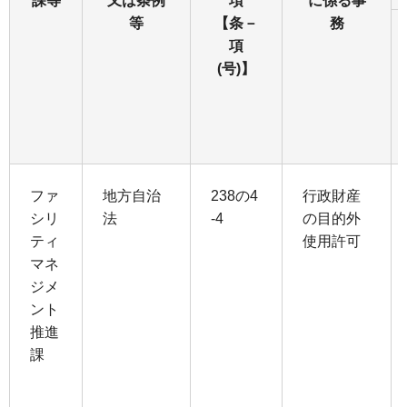
課等
又は条例
項
に係る事
等
【条－
務
項
(号)】
ファ
地方自治
238の4
行政財産
シリ
法
-4
の目的外
ティ
使用許可
マネ
ジメ
ント
推進
課