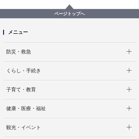
行政運営・監査
条例・規則・市報
行政手続
横浜市 許認可等の処分に要する標準処理期間
ページトップへ
処分権限を有する機関が市長部局にある場合
財政局 標準処理期間
メニュー
開く
防災・救急
開く
くらし・手続き
開く
子育て・教育
開く
健康・医療・福祉
開く
観光・イベント