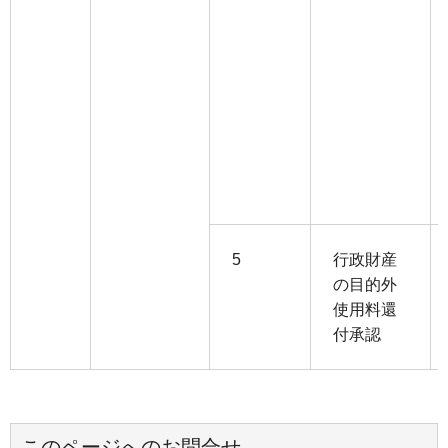
5
行政財産
の目的外
使用料還
付承認
このページへのお問合せ