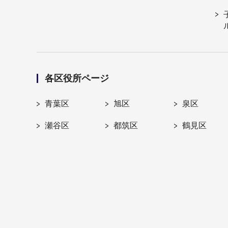
各区役所ページ
青葉区
旭区
泉区
瀬谷区
都筑区
鶴見区