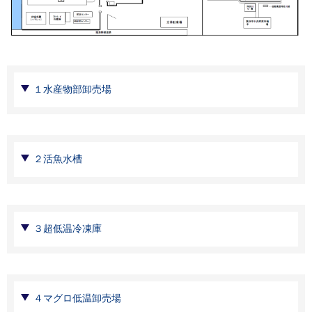
１水産物部卸売場
２活魚水槽
３超低温冷凍庫
４マグロ低温卸売場