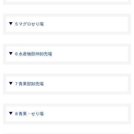
５マグロせり場
６水産物部仲卸売場
７青果部卸売場
８青果・せり場