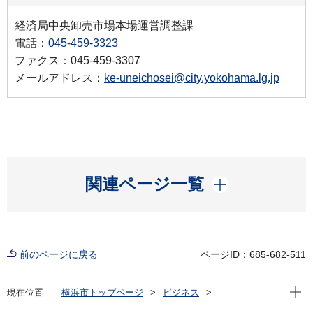
経済局中央卸売市場本場運営調整課
電話：
045-459-3323
ファクス：045-459-3307
メールアドレス：
ke-uneichosei@city.yokohama.lg.jp
開く
関連ページ一覧
前のページに戻る
ページID：685-682-511
現在位
現在位置
横浜市トップページ
ビジネス
中小企業支援
中央卸売市場