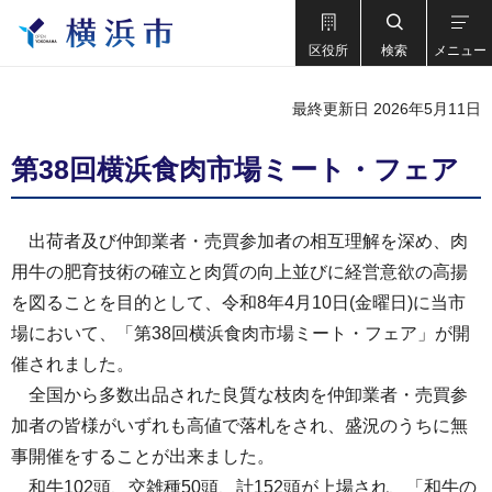
区役所
検索
メニュー
最終更新日 2026年5月11日
第38回横浜食肉市場ミート・フェア
出荷者及び仲卸業者・売買参加者の相互理解を深め、肉
用牛の肥育技術の確立と肉質の向上並びに経営意欲の高揚
を図ることを目的として、令和8年4月10日(金曜日)に当市
場において、「第38回横浜食肉市場ミート・フェア」が開
催されました。
全国から多数出品された良質な枝肉を仲卸業者・売買参
加者の皆様がいずれも高値で落札をされ、盛況のうちに無
事開催をすることが出来ました。
和牛102頭、交雑種50頭、計152頭が上場され、「和牛の