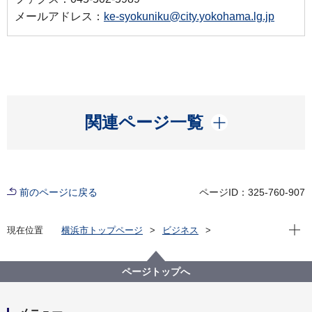
メールアドレス：
ke-syokuniku@city.yokohama.lg.jp
開く
関連ページ一覧
前のページに戻る
ページID：325-760-907
現在位
現在位置
横浜市トップページ
ビジネス
中小企業支援
中央卸売市場
第38回横浜食肉市場ミート・フェア
ページトップへ