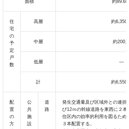
面積
約89.6h
住
高層
約6,350
宅
の
中層
約200
予
定
戸
低層
―
数
計
約6,550
配
公
道
発生交通量及び区域外との連担を
置
共
路
び12ｍの幹線道路を東西に２本
の
施
住区内の効率的利用を図るため
方
設
３本配置する。