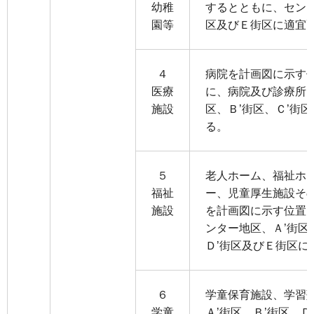
幼稚
するとともに、センタ
園等
区及びＥ街区に適宜
４
病院を計画図に示す
医療
に、病院及び診療所を
施設
区、Ｂ’街区、Ｃ’街
る。
５
老人ホーム、福祉ホ
福祉
ー、児童厚生施設そ
施設
を計画図に示す位置
ンター地区、Ａ’街区
Ｄ’街区及びＥ街区に
６
学童保育施設、学習
学童
Ａ’街区、Ｂ’街区、