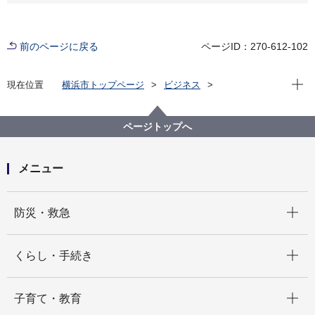
前のページに戻る
ページID：270-612-102
現在位
現在位置
横浜市トップページ
ビジネス
分野別メニュー
建築・都市計画
都市計画
都市計画制限・証明
若葉台一団地の住宅施設の制限
ページトップへ
メニュー
開く
防災・救急
開く
くらし・手続き
開く
子育て・教育