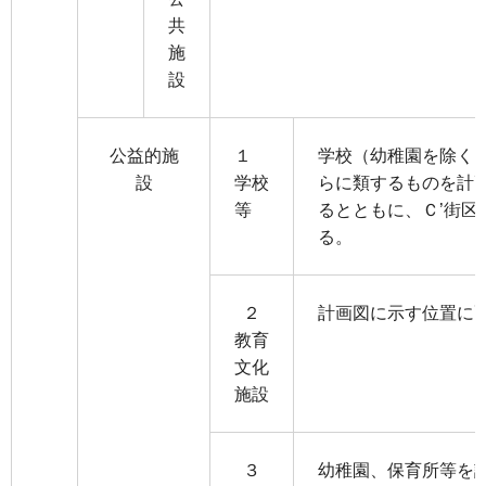
共
施
設
公益的施
１
学校（幼稚園を除く
設
学校
らに類するものを計
等
るとともに、Ｃ’街区
る。
２
計画図に示す位置に
教育
文化
施設
３
幼稚園、保育所等を