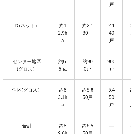
戸
Ｄ(ネット）
約1
約2,1
2,1
4
2.9h
80戸
40
a
戸
センター地区
約6.
約90
900
(グロス）
5ha
0戸
戸
住区(グロス）
約8
約5,6
5,4
2
3.1h
50戸
50
0
a
戸
合計
約8
約6,5
―
9.6h
50戸