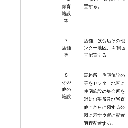
保育
置する。
施設
等
７
店舗、飲食店その他
店舗
ンター地区、Ａ’街区
等
宜配置する。
８
事務所、住宅施設の
その
等をセンター地区に
他の
住宅施設の集会所を
施設
消防出張所及び巡査
他これらに類する公
図に示す位置に配置
適宜配置する。