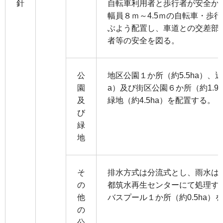
針
自転車利用者と歩行者が安全か
幅員８ｍ～4.5ｍの自転車・歩
ぶよう配置し、車道との交差部
者等の安全を図る。
公
地区公園１か所（約5.5ha）、近
園
a）及び街区公園６か所（約1.9
及
緑地（約4.5ha）を配置する。
び
緑
地
そ
排水方式は分流式とし、雨水は
の
都筑水再生センターにて処理す
他
バスプール１か所（約0.5ha）
の
公