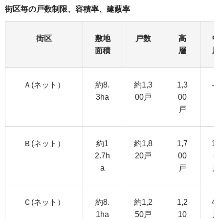
街区毎の戸数制限、容積率、建蔽率
街区
敷地
戸数
高
面積
層
Ａ(ネット）
約8.
約1,3
1,3
3ha
00戸
00
戸
Ｂ(ネット）
約1
約1,8
1,7
1
2.7h
20戸
00
0
a
戸
Ｃ(ネット）
約8.
約1,2
1,2
4
1ha
50戸
10