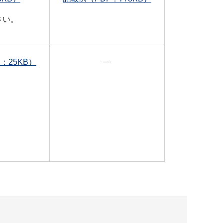
さい。
―
25KB）