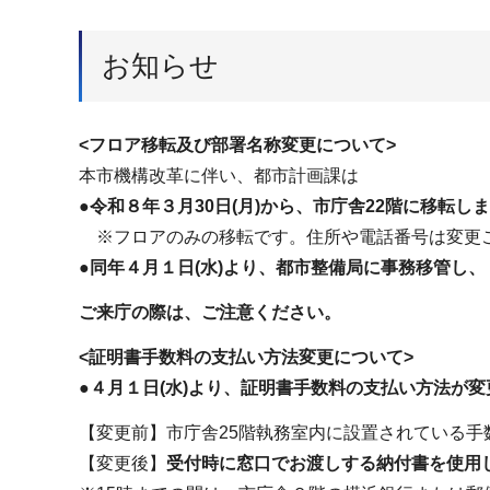
お知らせ
<フロア移転及び部署名称変更について>
本市機構改革に伴い、都市計画課は
●令和８年３月30日(月)から、市庁舎22階に移転し
※フロアのみの移転です。住所や電話番号は変更
●
同年４月１日(水)より、都市整備局に事務移管し
ご来庁の際は、ご注意ください。
<証明書手数料の支払い方法変更について>
●
４月１日(水)より、証明書手数料の支払い方法が
【変更前】市庁舎25階執務室内に設置されている手
【変更後】
受付時に窓口でお渡しする納付書を使用