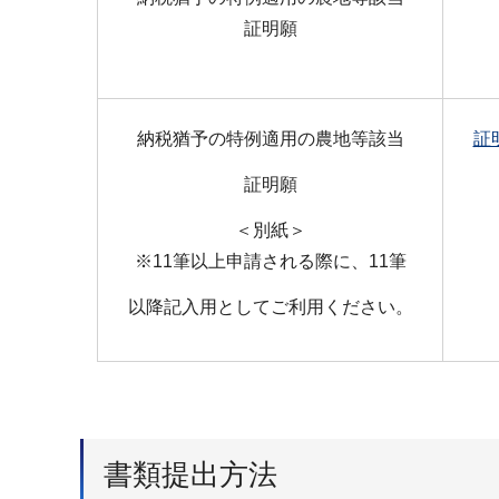
証明願
納税猶予の特例適用の農地等該当
証
証明願
＜別紙＞
※11筆以上申請される際に、11筆
以降記入用としてご利用ください。
書類提出方法