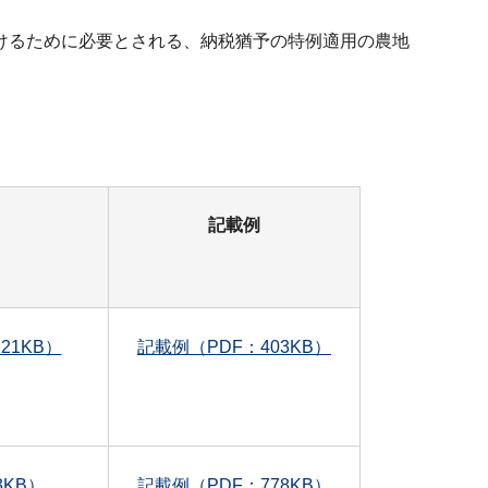
けるために必要とされる、納税猶予の特例適用の農地
）
記載例
1KB）
記載例（PDF：403KB）
KB）
記載例（PDF：778KB）