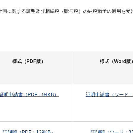
計画に関する証明及び相続税（贈与税）の納税猶予の適用を受
様式（PDF版）
様式（Word版
証明申請書（PDF：94KB）
証明申請書（ワード：2
証明願（PDF：129KB）
証明願（ワード：33