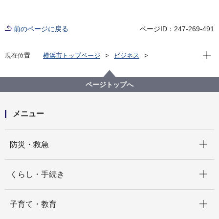
前のページに戻る
ページID：247-269-491
現在位
現在位置
横浜市トップページ
ビジネス
分野別メニュー
建築・都市計画
都市計画
都市計画制限・証明
都市計画制限・建築制限について
ページトップへ
メニュー
開く
防災・救急
開く
くらし・手続き
開く
子育て・教育