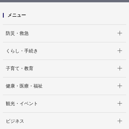
都市計画法（開発許可制度）に関するよくある質問
Ｑ４－１ 市街化調整区域で土地利用したいのです
が、何ができますか
メニュー
開く
防災・救急
開く
くらし・手続き
開く
子育て・教育
開く
健康・医療・福祉
開く
観光・イベント
開く
ビジネス