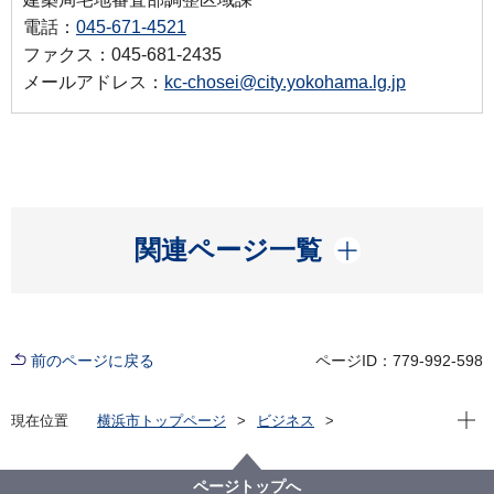
電話：
045-671-4521
ファクス：045-681-2435
メールアドレス：
kc-chosei@city.yokohama.lg.jp
開く
関連ページ一覧
前のページに戻る
ページID：779-992-598
現在位
現在位置
横浜市トップページ
ビジネス
分野別メニュー
建築・都市計画
宅地開発関連手続・法令・許認可
お問い合わせ、ご相談等
ページトップへ