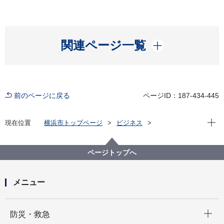
開く
関連ページ一覧
前のページに戻る
ページID：187-434-445
現在位
現在位置
横浜市トップページ
ビジネス
分野別メニュー
福祉・介護
高齢者福祉・介護
事業者指定・委託等の手続き
居宅・施設サービス関連
３ 加算届
ページトップへ
メニュー
開く
防災・救急