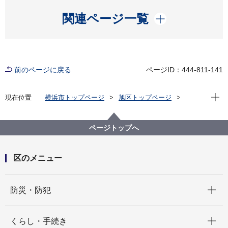
開く
関連ページ一覧
前のページに戻る
ページID：444-811-141
現在位
現在位置
横浜市トップページ
旭区トップページ
区の紹介
旭区の歴史
史跡情報
鎧の渡し緑道
ページトップへ
区のメニュー
開く
防災・防犯
開く
くらし・手続き