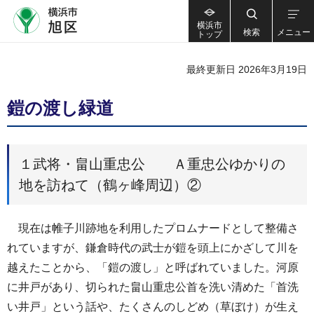
横浜市
検索
メニュー
トップ
最終更新日 2026年3月19日
鎧の渡し緑道
１武将・畠山重忠公 Ａ重忠公ゆかりの
地を訪ねて（鶴ヶ峰周辺）②
現在は帷子川跡地を利用したプロムナードとして整備さ
れていますが、鎌倉時代の武士が鎧を頭上にかざして川を
越えたことから、「鎧の渡し」と呼ばれていました。河原
に井戸があり、切られた畠山重忠公首を洗い清めた「首洗
い井戸」という話や、たくさんのしどめ（草ぼけ）が生え