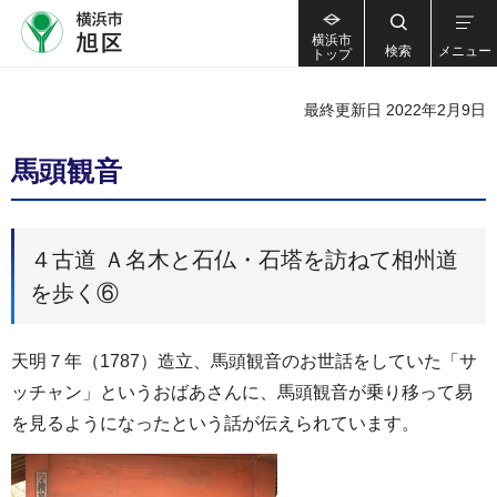
横浜市
検索
メニュー
トップ
最終更新日 2022年2月9日
馬頭観音
４古道 Ａ名木と石仏・石塔を訪ねて相州道
を歩く⑥
天明７年（1787）造立、馬頭観音のお世話をしていた「サ
ッチャン」というおばあさんに、馬頭観音が乗り移って易
を見るようになったという話が伝えられています。