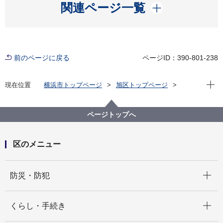
開く
関連ページ一覧
前のページに戻る
ページID：390-801-238
現在位
現在位置
横浜市トップページ
旭区トップページ
区の紹介
旭区の歴史
史跡情報
馬頭観音
ページトップへ
区のメニュー
開く
防災・防犯
開く
くらし・手続き