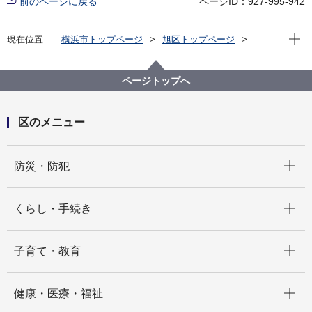
前のページに戻る
ページID：927-995-942
現在位
現在位置
横浜市トップページ
旭区トップページ
区の紹介
旭区の歴史
史跡情報
中丸山古戦場跡（瀬谷の原）
ページトップへ
区のメニュー
開く
防災・防犯
開く
くらし・手続き
開く
子育て・教育
開く
健康・医療・福祉