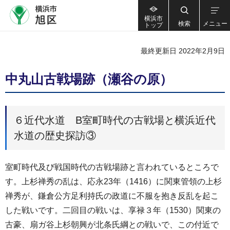
横浜市
検索
メニュー
トップ
最終更新日 2022年2月9日
中丸山古戦場跡（瀬谷の原）
６近代水道 B室町時代の古戦場と横浜近代
水道の歴史探訪③
室町時代及び戦国時代の古戦場跡と言われているところで
す。上杉禅秀の乱は、応永23年（1416）に関東管領の上杉
禅秀が、鎌倉公方足利持氏の政道に不服を抱き反乱を起こ
した戦いです。二回目の戦いは、享禄３年（1530）関東の
古豪、扇ガ谷上杉朝興が北条氏綱との戦いで、この付近で