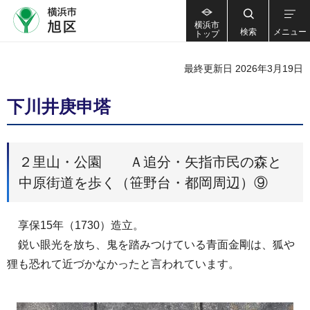
横浜市
検索
メニュー
トップ
最終更新日 2026年3月19日
下川井庚申塔
２里山・公園 Ａ追分・矢指市民の森と
中原街道を歩く（笹野台・都岡周辺）⑨
享保15年（1730）造立。
鋭い眼光を放ち、鬼を踏みつけている青面金剛は、狐や
狸も恐れて近づかなかったと言われています。