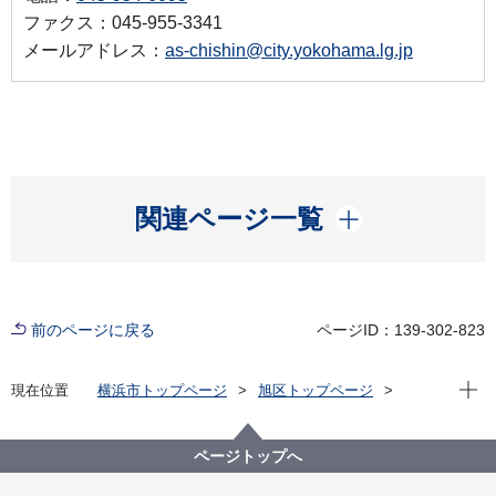
ファクス：045-955-3341
メールアドレス：
as-chishin@city.yokohama.lg.jp
開く
関連ページ一覧
前のページに戻る
ページID：139-302-823
現在位
現在位置
横浜市トップページ
旭区トップページ
区の紹介
旭区の歴史
史跡情報
下川井庚申塔
ページトップへ