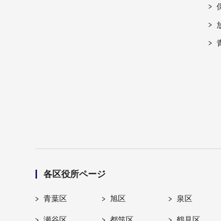
各区役所ページ
青葉区
旭区
泉区
瀬谷区
都筑区
鶴見区