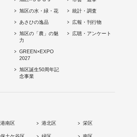
旭区の水・緑・花
統計・調査
あさひの逸品
広報・刊行物
旭区の「農」の魅
広聴・アンケート
力
GREEN×EXPO
2027
旭区誕生50周年記
念事業
港南区
港北区
栄区
保土ケ谷区
緑区
南区