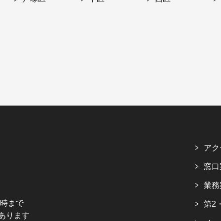
アク
窓口
業務
5時まで
第2
あります