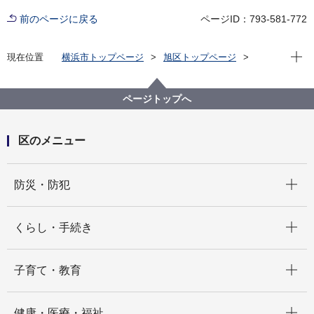
前のページに戻る
ページID：793-581-772
現在位
現在位置
横浜市トップページ
旭区トップページ
区の紹介
旭区の歴史
史跡情報
甘酒の庚申塔
ページトップへ
区のメニュー
開く
防災・防犯
開く
くらし・手続き
開く
子育て・教育
開く
健康・医療・福祉