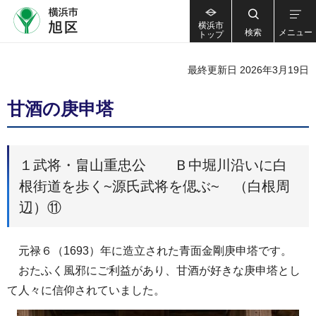
横浜市
検索
メニュー
トップ
最終更新日 2026年3月19日
甘酒の庚申塔
１武将・畠山重忠公 Ｂ中堀川沿いに白
根街道を歩く~源氏武将を偲ぶ~ （白根周
辺）⑪
元禄６（1693）年に造立された青面金剛庚申塔です。
おたふく風邪にご利益があり、甘酒が好きな庚申塔とし
て人々に信仰されていました。