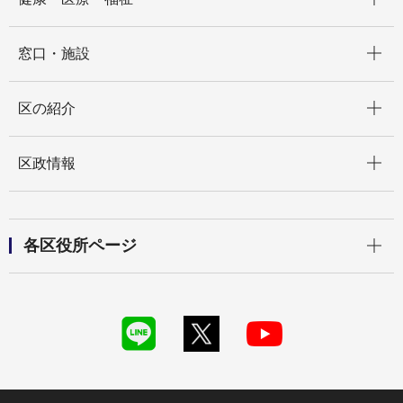
開く
窓口・施設
開く
区の紹介
開く
区政情報
開く
各区役所ページ