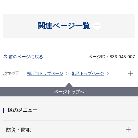
開く
関連ページ一覧
前のページに戻る
ページID：836-045-007
現在位
現在位置
横浜市トップページ
旭区トップページ
区の紹介
旭区の歴史
史跡情報
矢畑・越し巻き
ページトップへ
区のメニュー
開く
防災・防犯