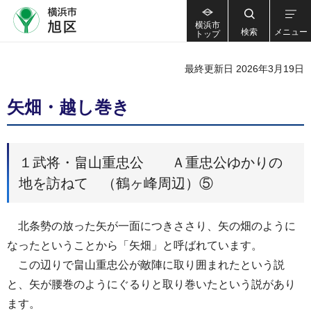
横浜市
検索
メニュー
トップ
最終更新日 2026年3月19日
矢畑・越し巻き
１武将・畠山重忠公 Ａ重忠公ゆかりの
地を訪ねて （鶴ヶ峰周辺）⑤
北条勢の放った矢が一面につきささり、矢の畑のように
なったということから「矢畑」と呼ばれています。
この辺りで畠山重忠公が敵陣に取り囲まれたという説
と、矢が腰巻のようにぐるりと取り巻いたという説があり
ます。