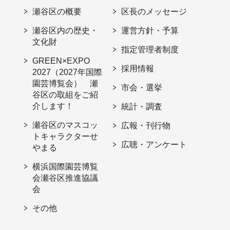
瀬谷区の概要
区長のメッセージ
瀬谷区内の歴史・
運営方針・予算
文化財
指定管理者制度
GREEN×EXPO
採用情報
2027（2027年国際
園芸博覧会） 瀬
市会・選挙
谷区の取組をご紹
介します！
統計・調査
瀬谷区のマスコッ
広報・刊行物
トキャラクターせ
広聴・アンケート
やまる
横浜国際園芸博覧
会瀬谷区推進協議
会
その他