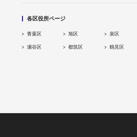
各区役所ページ
青葉区
旭区
泉区
瀬谷区
都筑区
鶴見区