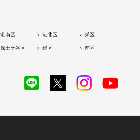
港南区
港北区
栄区
保土ケ谷区
緑区
南区