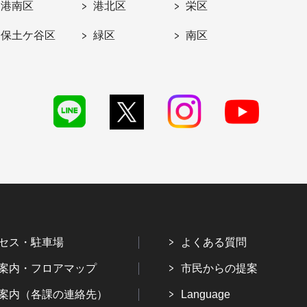
港南区
港北区
栄区
保土ケ谷区
緑区
南区
セス・駐車場
よくある質問
案内・フロアマップ
市民からの提案
案内（各課の連絡先）
Language