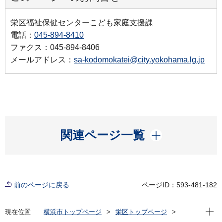
栄区福祉保健センターこども家庭支援課
電話：
045-894-8410
ファクス：045-894-8406
メールアドレス：
sa-kodomokatei@city.yokohama.lg.jp
開く
関連ページ一覧
前のページに戻る
ページID：593-481-182
現在位
現在位置
横浜市トップページ
栄区トップページ
子育て・教育
子育て支援・相談