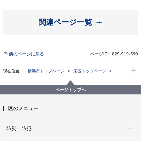
開く
関連ページ一覧
前のページに戻る
ページID：829-919-590
現在位
現在位置
横浜市トップページ
栄区トップページ
子育て・教育
子育て支援・相談
こんにちは赤ちゃん訪問員の募集
ページトップへ
区のメニュー
開く
防災・防犯