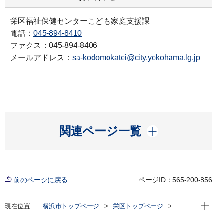
栄区福祉保健センターこども家庭支援課
電話：
045-894-8410
ファクス：045-894-8406
メールアドレス：
sa-kodomokatei@city.yokohama.lg.jp
開く
関連ページ一覧
前のページに戻る
ページID：565-200-856
現在位
現在位置
横浜市トップページ
栄区トップページ
子育て・教育
子育て支援・相談