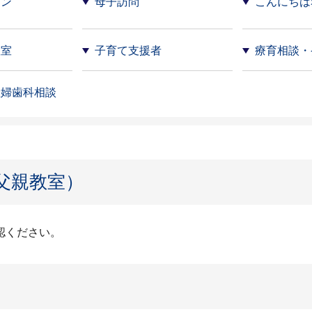
ロン
母子訪問
こんにちは
教室
子育て支援者
療育相談・
産婦歯科相談
父親教室）
認ください。