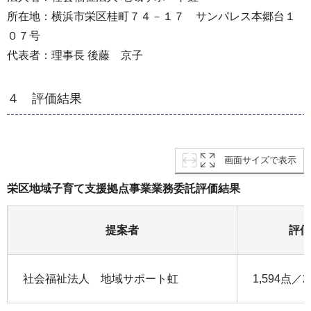
所在地：横浜市栄区桂町７４－１７ サンパレス本郷台１
０７号
代表者：理事長 後藤 京子
４ 評価結果
画面サイズで表示
栄区地域子育て支援拠点事業業務委託評価結果
提案者
評価
社会福祉法人 地域サポート虹
1,594点／2