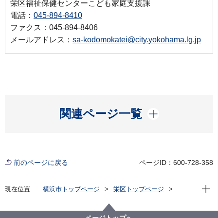
栄区福祉保健センターこども家庭支援課
電話：
045-894-8410
ファクス：045-894-8406
メールアドレス：
sa-kodomokatei@city.yokohama.lg.jp
開く
関連ページ一覧
前のページに戻る
ページID：600-728-358
現在位
現在位置
横浜市トップページ
栄区トップページ
子育て・教育
子育て支援・相談
栄区地域子育て支援拠点(にこりんく)の運営法人（第４
期）の公募について【選定結果公表済】