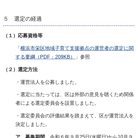
５ 選定の経過
（１）応募資格等
「
横浜市栄区地域子育て支援拠点の運営者の選定に関
する要綱（PDF：209KB）
」参照
（２）選定方法
・運営法人を公募しました。
・選定に当たっては、区は外部の意見を聴くため関係
者による選定委員会を設置しました。
・選定委員会の評価結果を踏まえて、区が運営法人を
決定しました。
ア 募集期間
令和６年９月25日(水曜日)から10月９