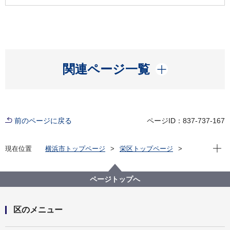
開く
関連ページ一覧
前のページに戻る
ページID：837-737-167
現在位
現在位置
横浜市トップページ
栄区トップページ
健康・医療・福祉
健康・医療
健康づくり
健康長寿さ・か・え
ページトップへ
区のメニュー