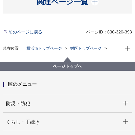
関連ページ一覧
前のページに戻る
ページID：636-320-393
現在位
現在位置
横浜市トップページ
栄区トップページ
健康・医療・福祉
健康・医療
健康づくり
飲酒について
ページトップへ
区のメニュー
開く
防災・防犯
開く
くらし・手続き
開く