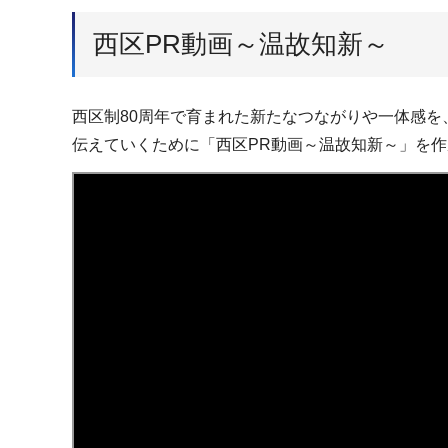
西区PR動画～温故知新～
西区制80周年で育まれた新たなつながりや一体感
伝えていくために「西区PR動画～温故知新～」を