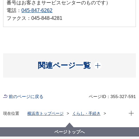
番号はお客さまサービスセンターのものです）
電話：
045-847-6262
ファクス：045-848-4281
開く
関連ページ一覧
前のページに戻る
ページID：355-327-591
現在位
現在位置
横浜市トップページ
くらし・手続き
住まい・暮らし
水道・下水道
水道
料金について
水道メーター検針員および料金整理員
ページトップへ