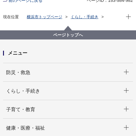
前のページに戻る
ページID：153-584-982
現在位
現在位置
横浜市トップページ
くらし・手続き
まちづくり・環境
みどり・公園
緑
規則等改正意見公募
ページトップへ
メニュー
開く
防災・救急
開く
くらし・手続き
開く
子育て・教育
開く
健康・医療・福祉