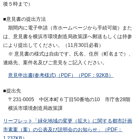
後５時まで）
■意見書の提出方法
期間内に電子申請（市ホームページから手続可能）また
は、意見書を横浜市環境創造局政策課へ郵送もしくは持参
により提出してください。（11月30日必着）
※ 意見書の様式は自由です。氏名、住所（町名まで）、
連絡先、案件名及びご意見をご記入ください。
意見申出書(参考様式)（PDF）（PDF：92KB）
■提出先
〒231-0005 中区本町６丁目50番地の10 市庁舎28階
横浜市環境創造局政策課
リーフレット「緑化地域の変更（拡大）に関する都市計画
市素案（案）の公表及び説明会のお知らせ」（PDF：
1,237KB）