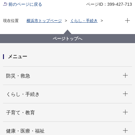
前のページに戻る
ページID：399-427-713
現在位
現在位置
横浜市トップページ
くらし・手続き
まちづくり・環境
みどり・公園
緑
規則等改正意見公募
緑化地域の変更（拡大）に関する都市計画市素案
ページトップへ
（案）について
メニュー
開く
防災・救急
開く
くらし・手続き
開く
子育て・教育
開く
健康・医療・福祉