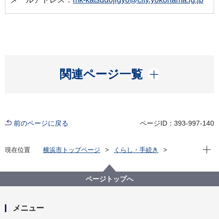
開く
関連ページ一覧
前のページに戻る
ページID：393-997-140
現在位
現在位置
横浜市トップページ
くらし・手続き
まちづくり・環境
みどり・公園
公園
公園愛護会
球根ミックス花壇の作り方動画
ページトップへ
メニュー