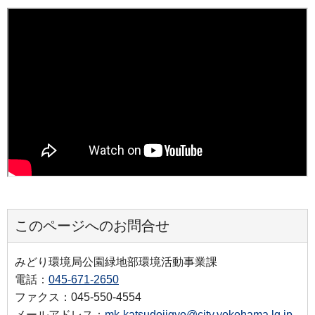
このページへのお問合せ
みどり環境局公園緑地部環境活動事業課
電話：
045-671-2650
ファクス：045-550-4554
メールアドレス：
mk-katsudojigyo@city.yokohama.lg.jp