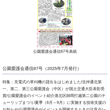
公園愛護会通信87号表紙
公園愛護会通信87号（2025年7月発行）
特集：充電式の草刈機の貸出をはじめました/北仲通北第
一、第二、第三公園愛護会（中区）が国土交通大臣表彰受
賞/公園愛護会のイベント紹介港北区師岡打越第二公園のチ
ューリップまつり/夏季（6月～9月）に実施する技術支援の
お知らせ/公園愛護会がイベントを開催するときの注意点/～