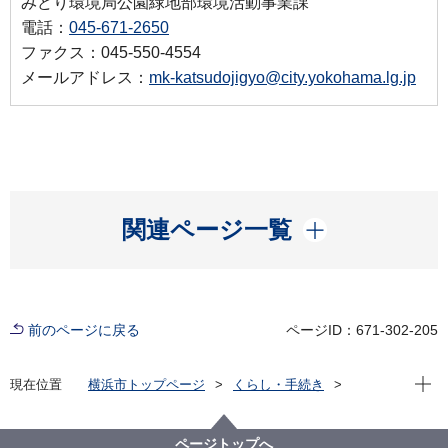
みどり環境局公園緑地部環境活動事業課
電話：
045-671-2650
ファクス：045-550-4554
メールアドレス：
mk-katsudojigyo@city.yokohama.lg.jp
開く
関連ページ一覧
前のページに戻る
ページID：671-302-205
現在位
現在位置
横浜市トップページ
くらし・手続き
まちづくり・環境
みどり・公園
公園
公園愛護会
公園愛護会通信
ページトップへ