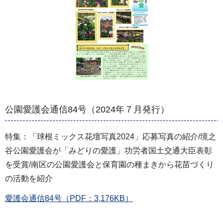
公園愛護会通信84号（2024年７月発行）
特集：「球根ミックス花壇写真2024」応募写真の紹介/境之
谷公園愛護会が「みどりの愛護」功労者国土交通大臣表彰
を受賞/南区の公園愛護会と保育園の種まきから花苗づくり
の活動を紹介
愛護会通信84号（PDF：3,176KB）