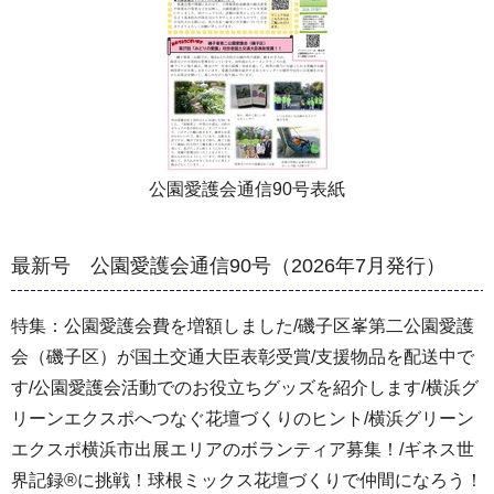
公園愛護会通信90号表紙
最新号 公園愛護会通信90号（2026年7月発行）
特集：公園愛護会費を増額しました/磯子区峯第二公園愛護
会（磯子区）が国土交通大臣表彰受賞/支援物品を配送中で
す/公園愛護会活動でのお役立ちグッズを紹介します/横浜グ
リーンエクスポへつなぐ花壇づくりのヒント/横浜グリーン
エクスポ横浜市出展エリアのボランティア募集！/ギネス世
界記録®に挑戦！球根ミックス花壇づくりで仲間になろう！