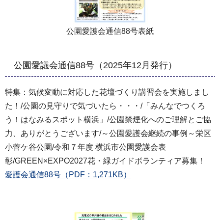
公園愛護会通信88号表紙
公園愛議会通信88号（2025年12月発行）
特集：気候変動に対応した花壇づくり講習会を実施しまし
た！/公園の見守りで気づいたら・・・/「みんなでつくろ
う！はなみるスポット横浜」/公園禁煙化へのご理解とご協
力、ありがとうございます/～公園愛護会継続の事例～栄区
小菅ケ谷公園/令和７年度 横浜市公園愛護会表
彰/GREEN×EXPO2027花・緑ガイドボランティア募集！
愛護会通信88号（PDF：1,271KB）