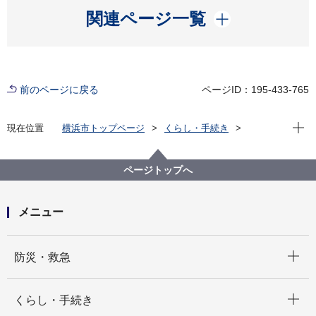
開く
関連ページ一覧
前のページに戻る
ページID：195-433-765
現在位
現在位置
横浜市トップページ
くらし・手続き
まちづくり・環境
みどり・公園
公園
公園愛護会
物品支援
ページトップへ
メニュー
開く
防災・救急
開く
くらし・手続き