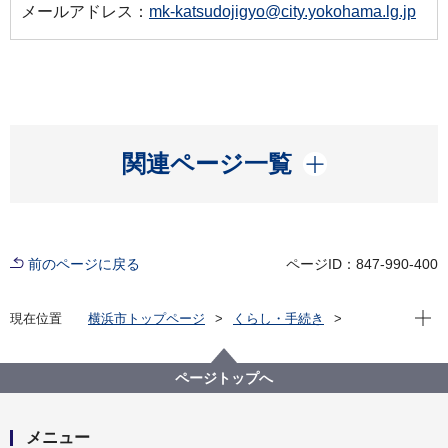
メールアドレス：
mk-katsudojigyo@city.yokohama.lg.jp
開く
関連ページ一覧
前のページに戻る
ページID：847-990-400
現在位
現在位置
横浜市トップページ
くらし・手続き
まちづくり・環境
みどり・公園
公園
公園愛護会
「横浜グリーンエクスポ」へつなぐ 花壇づくりのヒン
ページトップへ
ト
メニュー