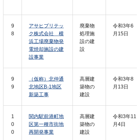
9
アサヒプリテッ
廃棄物
令和3年6
8
ク株式会社 横
処理施
月15日
浜工場廃棄物発
設の建
電焼却施設の建
設
設事業
9
（仮称）北仲通
高層建
令和3年8
9
北地区B-1地区
築物の
月13日
新築工事
建設
1
関内駅前港町地
高層建
令和3年11
0
区第一種市街地
築物の
月4日
0
再開発事業
建設