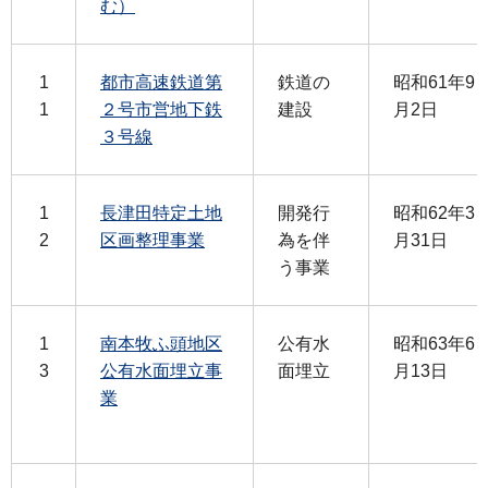
む）
1
都市高速鉄道第
鉄道の
昭和61年9
1
２号市営地下鉄
建設
月2日
３号線
1
長津田特定土地
開発行
昭和62年3
2
区画整理事業
為を伴
月31日
う事業
1
南本牧ふ頭地区
公有水
昭和63年6
3
公有水面埋立事
面埋立
月13日
業