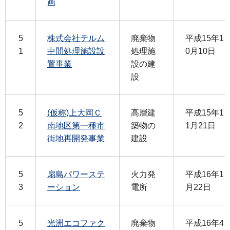
画
5
株式会社テルム
廃棄物
平成15年1
1
中間処理施設設
処理施
0月10日
置事業
設の建
設
5
(仮称)上大岡Ｃ
高層建
平成15年1
2
南地区第一種市
築物の
1月21日
街地再開発事業
建設
5
扇島パワーステ
火力発
平成16年1
3
ーション
電所
月22日
5
光洲エコファク
廃棄物
平成16年4