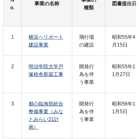
事業の名称
図書提出日
o.
種類
1
横浜ヘリポート
飛行場
昭和55年4
建設事業
の建設
月15日
2
明治学院大学戸
開発行
昭和55年1
塚校舎新築工事
為を伴
1月27日
う事業
3
都心臨海部総合
開発行
昭和56年1
整備事業（みな
為を伴
1月5日
とみらい21計
う事業
画）