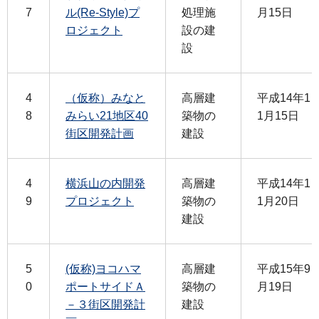
7
ル(Re-Style)プ
処理施
月15日
ロジェクト
設の建
設
4
（仮称）みなと
高層建
平成14年1
8
みらい21地区40
築物の
1月15日
街区開発計画
建設
4
横浜山の内開発
高層建
平成14年1
9
プロジェクト
築物の
1月20日
建設
5
(仮称)ヨコハマ
高層建
平成15年9
0
ポートサイドＡ
築物の
月19日
－３街区開発計
建設