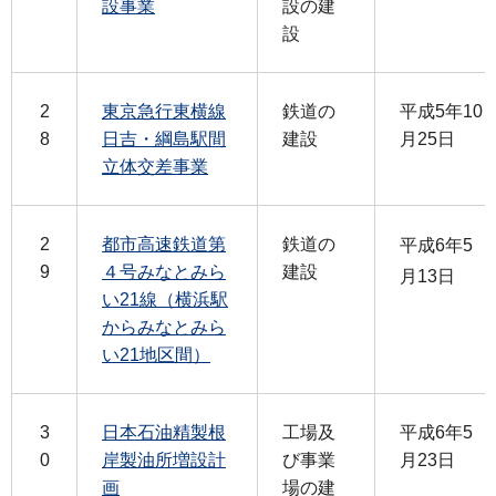
設事業
設の建
設
2
東京急行東横線
鉄道の
平成5年10
8
日吉・綱島駅間
建設
月25日
立体交差事業
2
都市高速鉄道第
鉄道の
平成6年5
9
４号みなとみら
建設
月13日
い21線（横浜駅
からみなとみら
い21地区間）
3
日本石油精製根
工場及
平成6年5
0
岸製油所増設計
び事業
月23日
画
場の建