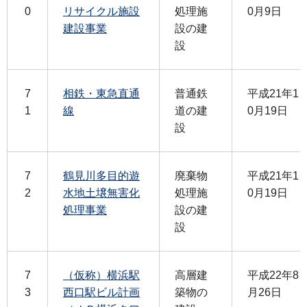
0
リサイクル施設
処理施
0月9日
建設事業
設の建
設
7
相鉄・東急直通
普通鉄
平成21年1
1
線
道の建
0月19日
設
7
鶴見川多目的遊
廃棄物
平成21年1
2
水地土壌無害化
処理施
0月19日
処理事業
設の建
設
7
（仮称）横浜駅
高層建
平成22年8
3
西口駅ビル計画
築物の
月26日