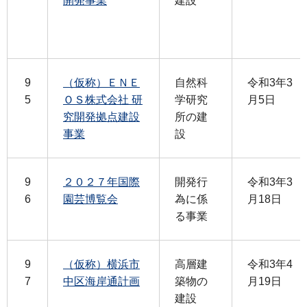
開発事業
建設
9
（仮称）ＥＮＥ
自然科
令和3年3
5
ＯＳ株式会社 研
学研究
月5日
究開発拠点建設
所の建
事業
設
9
２０２７年国際
開発行
令和3年3
6
園芸博覧会
為に係
月18日
る事業
9
（仮称）横浜市
高層建
令和3年4
7
中区海岸通計画
築物の
月19日
建設