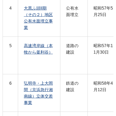
4
大黒ふ頭II期
公有水
昭和57年5
（その２）地区
面埋立
月25日
公有水面埋立事
業
5
高速湾岸線（本
道路の
昭和57年1
牧から釜利谷）
建設
1月30日
6
弘明寺・上大岡
鉄道の
昭和58年4
間（京浜急行湘
建設
月12日
南線）立体交差
事業