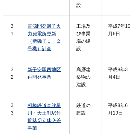
設
3
電源開発磯子火
工場及
平成7年10
1
力発電所更新
び事業
月6日
（新磯子１・２
場の建
号機）計画
設
3
新子安駅西地区
高層建
平成8年3
2
再開発事業
築物の
月4日
建設
3
相模鉄道本線星
鉄道の
平成8年6
3
川・天王町駅付
建設
月19日
近踏切立体交差
事業