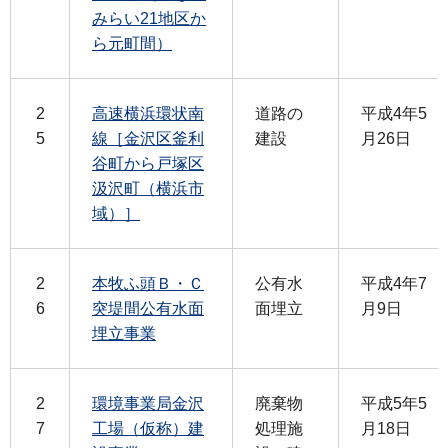
みらい21地区か
ら元町間）
2
高速横浜環状南
道路の
平成4年5
5
線［金沢区釜利
建設
月26日
谷町から戸塚区
汲沢町（横浜市
域）］
2
本牧ふ頭Ｂ・Ｃ
公有水
平成4年7
6
突堤間公有水面
面埋立
月9日
埋立事業
2
環境事業局金沢
廃棄物
平成5年5
7
工場（仮称）建
処理施
月18日