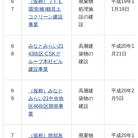
6
（仮称）ＪＦＥ
廃棄物
平成19年1
7
環境(株)鶴見エ
処理施
1月19日
コクリーン建設
設の建
事業
設
6
みなとみらい21
高層建
平成20年1
8
43街区 CSKグ
築物の
月21日
ループ本社ビル
建設
建設事業
6
（仮称）みなと
高層建
平成20年2
9
みらい21中央地
築物の
月5日
区46街区開発事
建設
業
7
（仮称）焼却灰
廃棄物
平成20年1