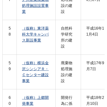
処理施設設置事
設の建
業
設
5
（仮称）東洋薬
自然科
平成16年1
8
科大学キャンパ
学研究
1月4日
ス新設事業
所の建
設
5
（仮称）横浜金
廃棄物
平成17年9
9
沢シンシアＲ・
処理施
月7日
Ｃセンター建設
設の建
事業
設
6
（仮称）上郷開
開発行
平成18年2
0
発事業
為に係
月10日