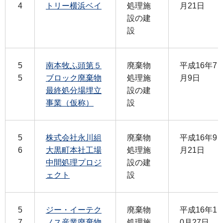
4
トリー横浜ベイ
処理施
月21日
設の建
設
5
南本牧ふ頭第５
廃棄物
平成16年7
5
ブロック廃棄物
処理施
月9日
最終処分場埋立
設の建
事業（仮称）
設
5
株式会社永川組
廃棄物
平成16年9
6
大黒町本社工場
処理施
月21日
中間処理プロジ
設の建
ェクト
設
5
ジー・イーテク
廃棄物
平成16年1
7
ノス産業廃棄物
処理施
0月27日