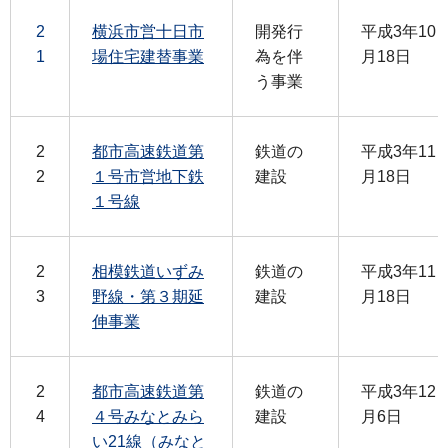
2
横浜市営十日市
開発行
平成3年10
1
場住宅建替事業
為を伴
月18日
う事業
2
都市高速鉄道第
鉄道の
平成3年11
2
１号市営地下鉄
建設
月18日
１号線
2
相模鉄道いずみ
鉄道の
平成3年11
3
野線・第３期延
建設
月18日
伸事業
2
都市高速鉄道第
鉄道の
平成3年12
4
４号みなとみら
建設
月6日
い21線（みなと