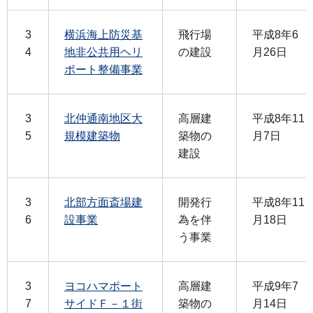
3
横浜海上防災基
飛行場
平成8年6
4
地非公共用ヘリ
の建設
月26日
ポート整備事業
3
北仲通南地区大
高層建
平成8年11
5
規模建築物
築物の
月7日
建設
3
北部方面斎場建
開発行
平成8年11
6
設事業
為を伴
月18日
う事業
3
ヨコハマポート
高層建
平成9年7
7
サイドＦ－１街
築物の
月14日