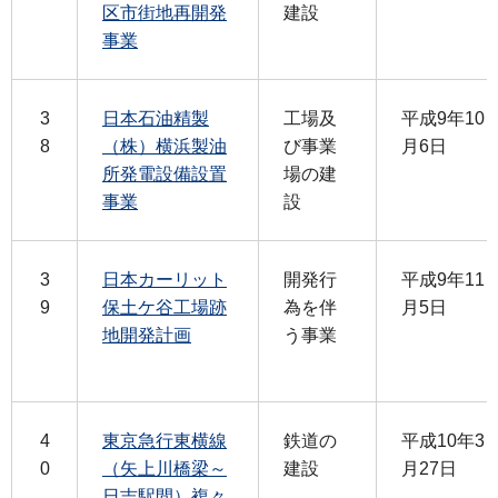
区市街地再開発
建設
事業
3
日本石油精製
工場及
平成9年10
8
（株）横浜製油
び事業
月6日
所発電設備設置
場の建
事業
設
3
日本カーリット
開発行
平成9年11
9
保土ケ谷工場跡
為を伴
月5日
地開発計画
う事業
4
東京急行東横線
鉄道の
平成10年3
0
（矢上川橋梁～
建設
月27日
日吉駅間）複々