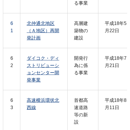
る事業
6
北仲通北地区
高層建
平成18年5
1
（Ａ地区）再開
築物の
月22日
発計画
建設
6
ダイコク・ディ
開発行
平成18年7
2
ストリビューシ
為に係
月21日
ョンセンター開
る事業
発事業
6
高速横浜環状北
首都高
平成18年8
3
西線
速道路
月11日
等の新
設