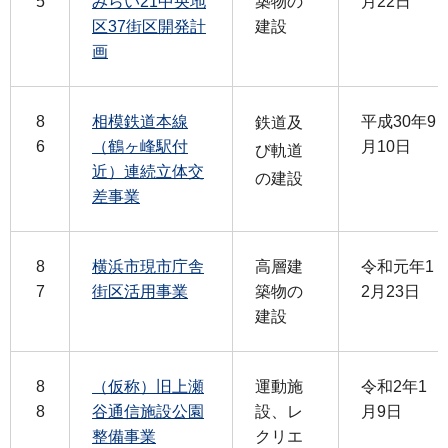
5
みらい21中央地
築物の
月22日
区37街区開発計
建設
画
8
相模鉄道本線
平成30年9
鉄道及
6
（鶴ヶ峰駅付
月10日
び軌道
近）連続立体交
の建設
差事業
8
横浜市現市庁舎
高層建
令和元年1
7
街区活用事業
築物の
2月23日
建設
8
（仮称）旧上瀬
運動施
令和2年1
8
谷通信施設公園
設、レ
月9日
整備事業
クリエ