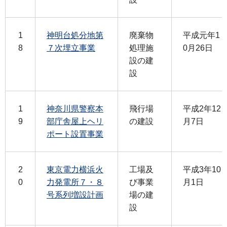
1
神明台処分地第
廃棄物
平成元年1
8
７次埋立事業
処理施
0月26日
設の建
設
1
神奈川県警察本
飛行場
平成2年12
9
部庁舎屋上ヘリ
の建設
月7日
ポート設置事業
2
東京電力横浜火
工場及
平成3年10
0
力発電所７・８
び事業
月1日
号系列増設計画
場の建
設