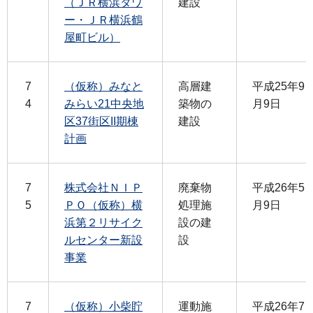
（ＪＲ横浜タワ
建設
ー・ＪＲ横浜鶴
屋町ビル）
7
（仮称）みなと
高層建
平成25年9
4
みらい21中央地
築物の
月9日
区37街区II期棟
建設
計画
7
株式会社ＮＩＰ
廃棄物
平成26年5
5
ＰＯ（仮称）横
処理施
月9日
浜第２リサイク
設の建
ルセンター新設
設
事業
7
（仮称）小柴貯
運動施
平成26年7