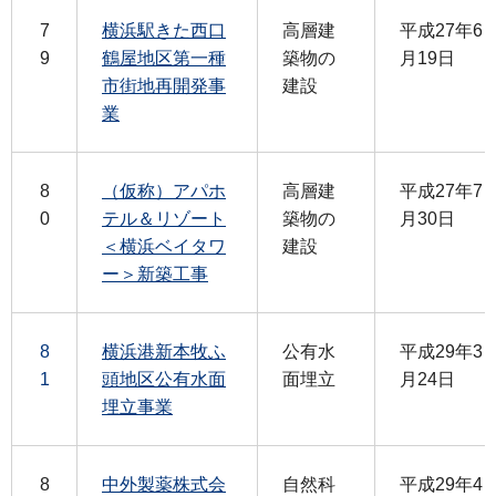
7
横浜駅きた西口
高層建
平成27年6
9
鶴屋地区第一種
築物の
月19日
市街地再開発事
建設
業
8
（仮称）アパホ
高層建
平成27年7
0
テル＆リゾート
築物の
月30日
＜横浜ベイタワ
建設
ー＞新築工事
8
横浜港新本牧ふ
公有水
平成29年3
1
頭地区公有水面
面埋立
月24日
埋立事業
8
中外製薬株式会
自然科
平成29年4