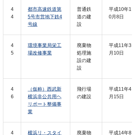
4
都市高速鉄道第
普通鉄
平成10年1
4
5号市営地下鉄4
道の建
0月8日
号線
設
4
環境事業局栄工
廃棄物
平成11年3
5
場改修事業
処理施
月10日
設の建
設
4
（仮称）西武新
飛行場
平成11年4
6
横浜非公共用ヘ
の建設
月15日
リポート整備事
業
4
横浜リ・スタイ
廃棄物
平成14年8