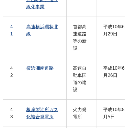
線化事業
4
高速横浜環状北
首都高
平成10年6
1
線
速道路
月29日
等の新
設
4
横浜湘南道路
高速自
平成10年6
2
動車国
月26日
道の建
設
4
根岸製油所ガス
火力発
平成10年8
3
化複合発電所
電所
月5日