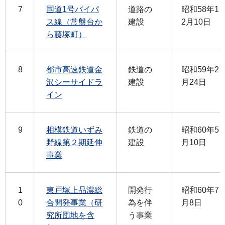
7
国道1号バイパ
道路の
昭和58年1
ス線（常盤台か
建設
2月10日
ら藤塚町）
8
都市高速鉄道金
鉄道の
昭和59年2
沢シーサイドラ
建設
月24日
イン
9
相模鉄道いずみ
鉄道の
昭和60年5
野線第２期延伸
建設
月10日
事業
1
東戸塚上品濃総
開発行
昭和60年7
0
合開発事業（研
為を伴
月8日
究所団地を含
う事業