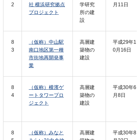
2
社 横浜研究拠点
学研究
月11日
プロジェクト
所の建
設
8
（仮称）中山駅
高層建
平成29年1
3
南口地区第一種
築物の
0月16日
市街地再開発事
建設
業
8
（仮称）横濱ゲ
高層建
平成30年6
4
ートタワープロ
築物の
月8日
ジェクト
建設
8
（仮称）みなと
高層建
平成30年8