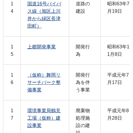
1
国道16号バイパ
道路の
昭和63年7
4
ス線（旭区上川
建設
月19日
井から緑区長津
田町）
1
上郷開発事業
開発行
昭和63年1
5
為
1月8日
1
（仮称）舞岡リ
開発行
平成元年7
6
サーチパーク整
為を伴
月17日
備事業
う事業
1
環境事業局鶴見
廃棄物
平成元年8
7
工場（仮称）建
処理施
月28日
設事業
設の建
設