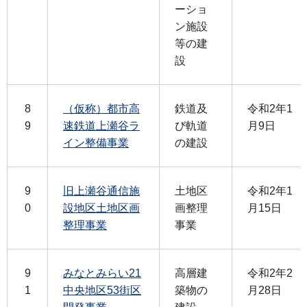
ーショ
ン施設
等の建
設
8
（仮称）都市高
鉄道及
令和2年1
9
速鉄道上瀬谷ラ
び軌道
月9日
イン整備事業
の建設
9
旧上瀬谷通信施
土地区
令和2年1
0
設地区土地区画
画整理
月15日
整理事業
事業
9
みなとみらい21
高層建
令和2年2
1
中央地区53街区
築物の
月28日