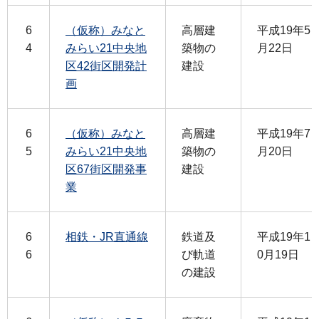
6
（仮称）みなと
高層建
平成19年5
4
みらい21中央地
築物の
月22日
区42街区開発計
建設
画
6
（仮称）みなと
高層建
平成19年7
5
みらい21中央地
築物の
月20日
区67街区開発事
建設
業
6
相鉄・JR直通線
鉄道及
平成19年1
6
び軌道
0月19日
の建設