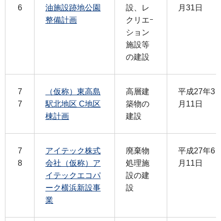
6
油施設跡地公園
設、レ
月31日
整備計画
クリエｰ
ション
施設等
の建設
7
（仮称）東高島
高層建
平成27年3
7
駅北地区 C地区
築物の
月11日
棟計画
建設
7
アイテック株式
廃棄物
平成27年6
8
会社（仮称）ア
処理施
月11日
イテックエコパ
設の建
ーク横浜新設事
設
業