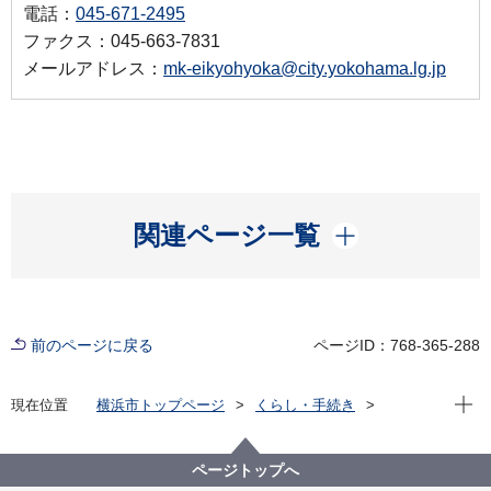
電話：
045-671-2495
ファクス：045-663-7831
メールアドレス：
mk-eikyohyoka@city.yokohama.lg.jp
開く
関連ページ一覧
前のページに戻る
ページID：768-365-288
現在位
現在位置
横浜市トップページ
くらし・手続き
まちづくり・環境
環境保全
環境保全の取組
環境アセスメント
横浜市内の事業
ページトップへ
34.横浜海上防災基地非公共用ヘリポート整備事業 環